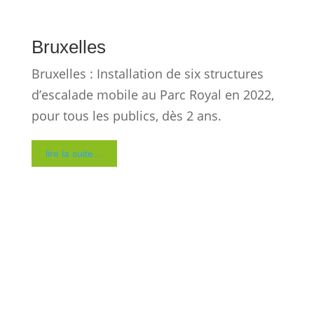
été comme en hiver.
lire la suite…
Collectivité, mairie, intercommunalité,
office de tourisme, professionnel du
sport, agence événementielle ou
camping, vous cherchez une animation
sportive verticale fiable, rapide à
déployer et simple à exploiter ?