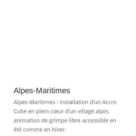
installées sur des fan zones. Chaque
projet illustre un format différent, une
configuration différente et un objectif
différent : créer un rendez-vous sportif,
animer un espace public, accompagner
un événement ou dynamiser une saison.
Nos réalisations mettent avant tout en
lumière la diversité des contextes
d’implantation et la capacité de City Grimp
à adapter ses structures à chaque
contrainte de site. Elles montrent
comment transformer une place, un
parvis, un parking ou un espace vert en
véritable pôle d’animation sportive avec
escalade, accrobranche, tyrolienne,