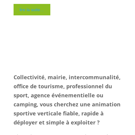
grimpe petite enfance et activités à
sensations. Chaque projet illustre une
façon différente d’occuper l’espace,
d’aménager les zones d’activité et
d’accueillir les familles, les scolaires, les
centres de loisirs et les visiteurs.
En parcourant nos réalisations, vous serez
en mesure de comparer plusieurs formats
d’animation escalade selon la surface
disponible, la durée d’exploitation et le
public visé. Ces retours d’expérience
servent de base pour dimensionner un
futur projet, organiser les circulations,
répartir les zones d’activité et anticiper les