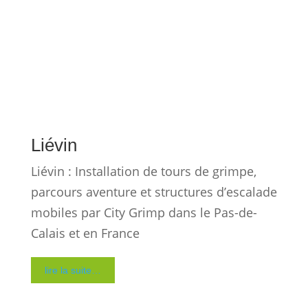
La page dédiée à nos réalisations illustre
comment ces structures s’intègrent sur
des places, des parcs, des parvis de
mairie, des esplanades, des campings,
des bases de loisirs, des centres
commerciaux et des sites patrimoniaux.
On y retrouve des villages sportifs montés
en cœur de ville, des tours de grimpe
installées lors de grandes compétitions
sportives internationales, des parcours
accrobranche déployés dans des jardins
historiques, des animations petite
enfance mises en place sur des marchés
de Noël et des structures à sensations