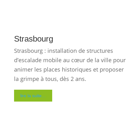
City Grimp est votre partenaire pour la
location et l’installation de structures
d’escalade mobiles clefs en main. Tour de
grimpe, mur d’escalade mobile, rocher
d’escalade, glacier, via ferrata éphémère,
parcours aventure, accrobranche,
tyrolienne, Big Air XXL, animation escalade
petite enfance dès 2 ans, tour thématique
personnalisée, concept 2-en-1 et 3-en-1
luge et escalade… Chaque structure est
livrée, installée et démontée par nos
techniciens sur tout type de site, en
intérieur comme en extérieur, et ce, en
toute saison.