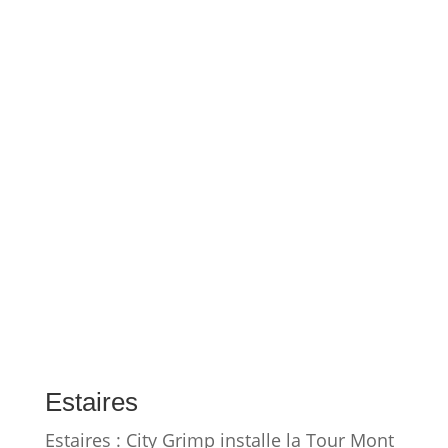
Haute-Savoie
Haute-Savoie : Installation d’un rocher
d’escalade et d’un parcours aventure
mobile en 2023, face au massif alpin.
lire la suite…
Bruxelles