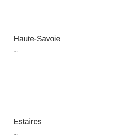
Estaires
Estaires : City Grimp installe la Tour Mont
Blanc au marché de Noël 2023, le plus
grand mur d’escalade mobile d’Europe.
lire la suite…