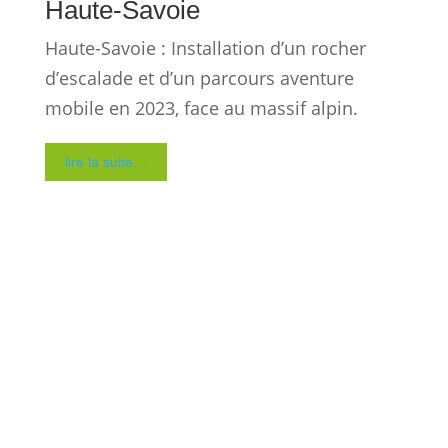
Liévin
Liévin : Installation de tours de grimpe,
parcours aventure et structures d’escalade
mobiles par City Grimp dans le Pas-de-
Calais et en France
lire la suite…
Alpes-Maritimes
Alpes-Maritimes : Installation d’un Accro
Cube en plein cœur d’un village alpin,
animation de grimpe libre accessible en