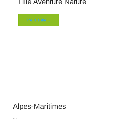
Lille Aventure Nature
lire la suite…
Alpes-Maritimes
…
Liévin
…
Strasbourg
…