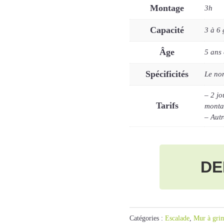
Montage
3h
Capacité
3 à 6
Âge
5 ans 
Spécificités
Le nom
– 2 jo
Tarifs
montag
– Autr
DE
Catégories :
Escalade
,
Mur à gri