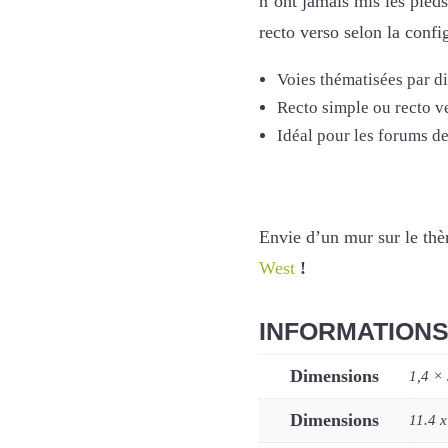
n’ont jamais mis les pied
recto verso selon la config
Voies thématisées par di
Recto simple ou recto v
Idéal pour les forums de
Envie d’un mur sur le th
West
!
INFORMATION
Dimensions
1,4 ×
Dimensions
11.4 x