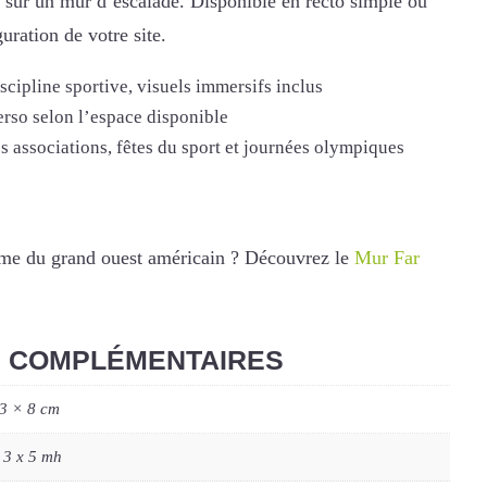
s sur un mur d’escalade. Disponible en recto simple ou
uration de votre site.
scipline sportive, visuels immersifs inclus
erso selon l’espace disponible
s associations, fêtes du sport et journées olympiques
ème du grand ouest américain ? Découvrez le
Mur Far
S COMPLÉMENTAIRES
 3 × 8 cm
 3 x 5 mh