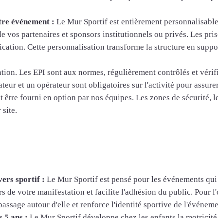
tre événement :
Le Mur Sportif est entièrement personnalisable
e vos partenaires et sponsors institutionnels ou privés. Les pr
ication. Cette personnalisation transforme la structure en supp
tion. Les EPI sont aux normes, régulièrement contrôlés et vérif
eur et un opérateur sont obligatoires sur l'activité pour assurer
tre fourni en option par nos équipes. Les zones de sécurité, les
 site.
ers sportif :
Le Mur Sportif est pensé pour les événements qui 
de votre manifestation et facilite l'adhésion du public. Pour l'o
passage autour d'elle et renforce l'identité sportive de l'événeme
 5 ans :
Le Mur Sportif développe chez les enfants la motricité, 