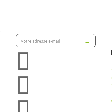
S'INSCRIRE À LA NEWSLETTER
é


